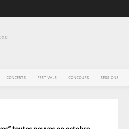
scurité
Laura Veirs bientôt
 pop
CONCERTS
FESTIVALS
CONCOURS
SESSIONS
ves” toutes neuves en octobre