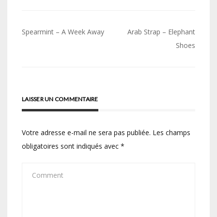
Navigation
Spearmint – A Week Away
Arab Strap – Elephant
de
Shoes
l’article
LAISSER UN COMMENTAIRE
Votre adresse e-mail ne sera pas publiée.
Les champs
obligatoires sont indiqués avec
*