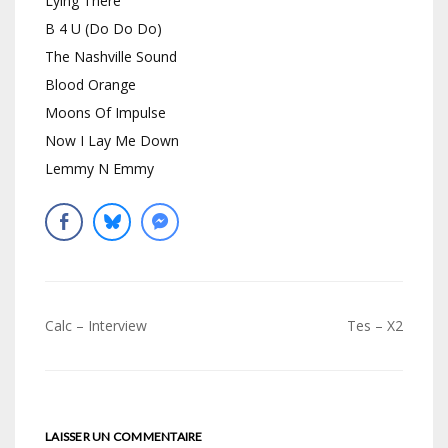
Lying There
B 4 U (Do Do Do)
The Nashville Sound
Blood Orange
Moons Of Impulse
Now I Lay Me Down
Lemmy N Emmy
Navigation
Calc – Interview
Tes – X2
de
l’article
LAISSER UN COMMENTAIRE