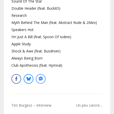
Sound Of The Star
Double Header (feat. Buck65)
Research
Myth Behind The Man (feat. Abstract Rude & 2Mex)
Speakers Hot
I’m Just A Bill (feat. Spoon Of Iodine)
Apple Study
Shock & Awe (feat. Busdriver)
Always Being Born
Club Apotheosis (feat. Hymnal)
Navigation
Tim Burgess – Interview
Un peu cancre…