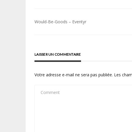
Navigation
Would-Be-Goods – Eventyr
de
l’article
LAISSER UN COMMENTAIRE
Votre adresse e-mail ne sera pas publiée.
Les cham