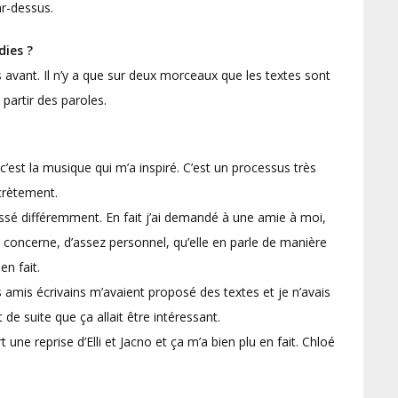
ar-dessus.
dies ?
s avant. Il n’y a que sur deux morceaux que les textes sont
partir des paroles.
’est la musique qui m’a inspiré. C’est un processus très
crètement.
ossé différemment. En fait j’ai demandé à une amie à moi,
concerne, d’assez personnel, qu’elle en parle de manière
en fait.
s amis écrivains m’avaient proposé des textes et je n’avais
t de suite que ça allait être intéressant.
 une reprise d’Elli et Jacno et ça m’a bien plu en fait. Chloé