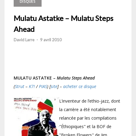
DISQUES
Mulatu Astatke – Mulatu Steps
Ahead
David Larre
-
9 avril 2010
MULATU ASTATKE –
Mulatu Steps Ahead
(
Strut
–
K7!
/
PIAS
)
[
site
] –
acheter ce disque
L’inventeur de l’ethio-jazz, dont
la carrière a été notablement
relancée par les compilations
"Éthiopiques" et la BOF de
"Broken Flowers" de Jim