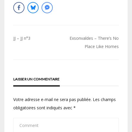
Navigation
JJ – JJ n°3
Exsonvaldes – There’s No
de
Place Like Homes
l’article
LAISSER UN COMMENTAIRE
Votre adresse e-mail ne sera pas publiée.
Les champs
obligatoires sont indiqués avec
*