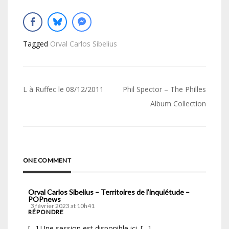
Tagged
Orval Carlos Sibelius
Navigation
L à Ruffec le 08/12/2011
Phil Spector – The Philles
de
Album Collection
l’article
ONE COMMENT
Orval Carlos Sibelius – Territoires de l’inquiétude –
POPnews
3 février 2023 at 10h41
RÉPONDRE
[…] Une session est disponible ici. […]