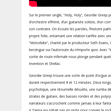
Sur le premier single, “Holy, Holy“, Geordie Greep 
d’orchestre effréné, d’un guitariste soliste, d’un co
son contraire. On écoute les paroles, l’histoire pa
propre folie, entamant une relation tarifée avec u
“Motorbike“, chanté par le producteur Seth Evans, i
berzingue sur l’autoroute du n’importe quoi. Avec “W
sortie de route infernale nous plonge pendant qu
Invention et Shellac.
Geordie Greep trouve une sorte de point d’orgue av
durant respectivement 8 et 12 minutes. Deux long
psychotique, une ritournelle désuète, une rumba 
strates de guitare, des basses rondes et des poly
narrateurs s’accrochent comme jamais à leur fant
à Zappa qui n’était pas en reste pour convier le ro