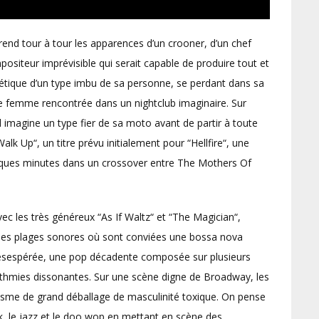
prend tour à tour les apparences d’un crooner, d’un chef
mpositeur imprévisible qui serait capable de produire tout et
thétique d’un type imbu de sa personne, se perdant dans sa
ne femme rencontrée dans un nightclub imaginaire. Sur
l imagine un type fier de sa moto avant de partir à toute
alk Up“, un titre prévu initialement pour “Hellfire“, une
elques minutes dans un crossover entre The Mothers Of
ec les très généreux “As If Waltz“ et “The Magician“,
ues plages sonores où sont conviées une bossa nova
désespérée, une pop décadente composée sur plusieurs
rythmies dissonantes. Sur une scène digne de Broadway, les
asme de grand déballage de masculinité toxique. On pense
ck, le jazz et le doo wop en mettant en scène des