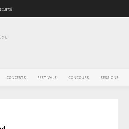
scurité
Laura Veirs bientôt
 pop
CONCERTS
FESTIVALS
CONCOURS
SESSIONS
nd