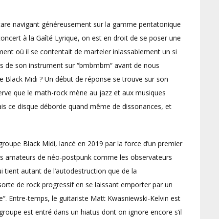
uitare navigant généreusement sur la gamme pentatonique
oncert à la Gaîté Lyrique, on est en droit de se poser une
ent où il se contentait de marteler inlassablement un si
des de son instrument sur “bmbmbm“ avant de nous
de Black Midi ? Un début de réponse se trouve sur son
erve que le math-rock mène au jazz et aux musiques
mais ce disque déborde quand même de dissonances, et
 groupe Black Midi, lancé en 2019 par la force d’un premier
 les amateurs de néo-postpunk comme les observateurs
i tient autant de l’autodestruction que de la
 sorte de rock progressif en se laissant emporter par un
re“. Entre-temps, le guitariste Matt Kwasniewski-Kelvin est
groupe est entré dans un hiatus dont on ignore encore s’il