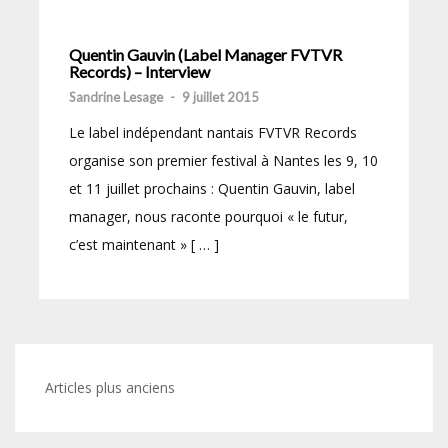
Quentin Gauvin (Label Manager FVTVR
Records) – Interview
Sandrine Lesage
-
9 juillet 2015
Le label indépendant nantais FVTVR Records
organise son premier festival à Nantes les 9, 10
et 11 juillet prochains : Quentin Gauvin, label
manager, nous raconte pourquoi « le futur,
c’est maintenant » [ … ]
Navigation
Articles plus anciens
des