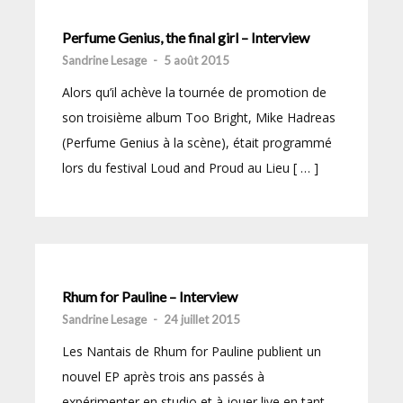
Perfume Genius, the final girl – Interview
Sandrine Lesage
-
5 août 2015
Alors qu’il achève la tournée de promotion de
son troisième album Too Bright, Mike Hadreas
(Perfume Genius à la scène), était programmé
lors du festival Loud and Proud au Lieu [ … ]
Rhum for Pauline – Interview
Sandrine Lesage
-
24 juillet 2015
Les Nantais de Rhum for Pauline publient un
nouvel EP après trois ans passés à
expérimenter en studio et à jouer live en tant