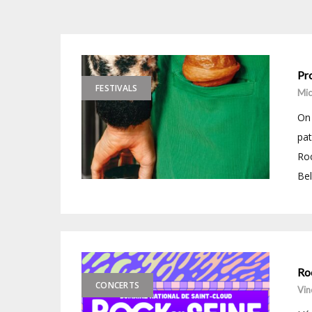
Pr
FESTIVALS
Mic
On 
pat
Ro
Bel
Roc
CONCERTS
Vin