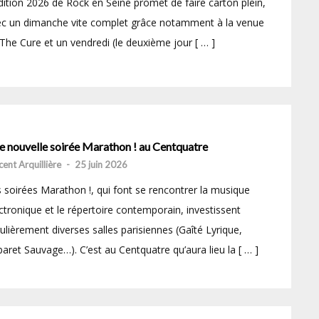
dition 2026 de Rock en Seine promet de faire carton plein,
c un dimanche vite complet grâce notamment à la venue
The Cure et un vendredi (le deuxième jour [ … ]
e nouvelle soirée Marathon ! au Centquatre
cent Arquillière
-
25 juin 2026
 soirées Marathon !, qui font se rencontrer la musique
ctronique et le répertoire contemporain, investissent
ulièrement diverses salles parisiennes (Gaîté Lyrique,
aret Sauvage…). C’est au Centquatre qu’aura lieu la [ … ]