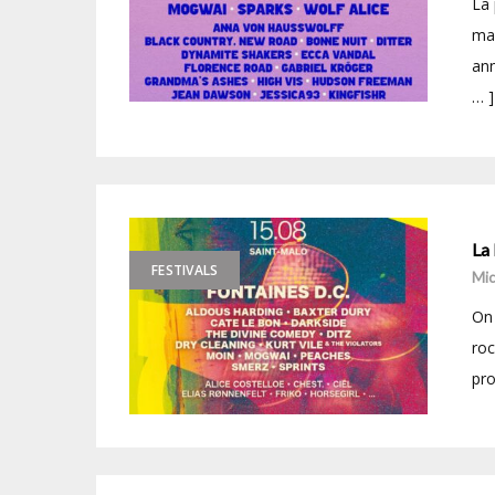
La 
mai
ann
… ]
La
FESTIVALS
Mic
On 
roc
pro