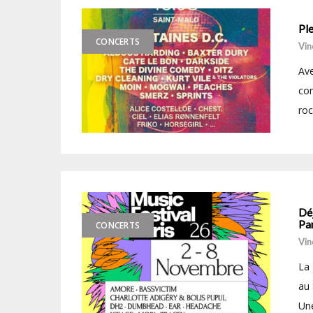
Ple
CONCERTS
Vin
Ave
com
roc
Déj
Par
CONCERTS
Vin
La 
au 
Une