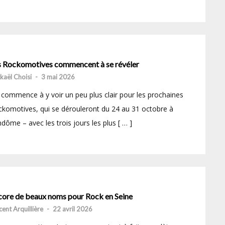
s Rockomotives commencent à se révéler
kaël Choisi
-
3 mai 2026
commence à y voir un peu plus clair pour les prochaines
komotives, qui se dérouleront du 24 au 31 octobre à
dôme – avec les trois jours les plus [ … ]
core de beaux noms pour Rock en Seine
cent Arquillière
-
22 avril 2026