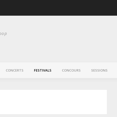
scurité
Laura Veirs bientôt
 pop
CONCERTS
FESTIVALS
CONCOURS
SESSIONS