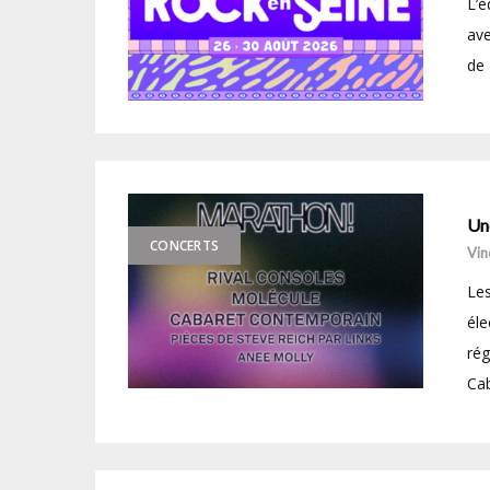
L’é
ave
de 
Un
CONCERTS
Vin
Les
éle
rég
Cab