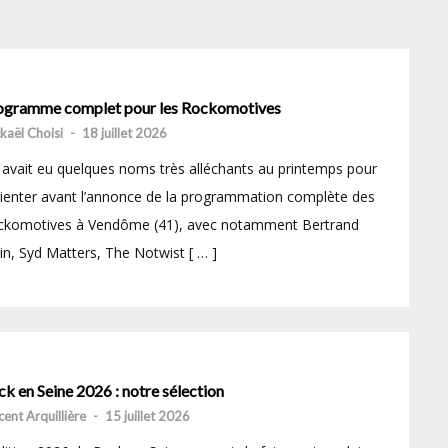
ogramme complet pour les Rockomotives
kaël Choisi
-
18 juillet 2026
avait eu quelques noms très alléchants au printemps pour
ienter avant l’annonce de la programmation complète des
ckomotives à Vendôme (41), avec notamment Bertrand
in, Syd Matters, The Notwist [ … ]
k en Seine 2026 : notre sélection
cent Arquillière
-
15 juillet 2026