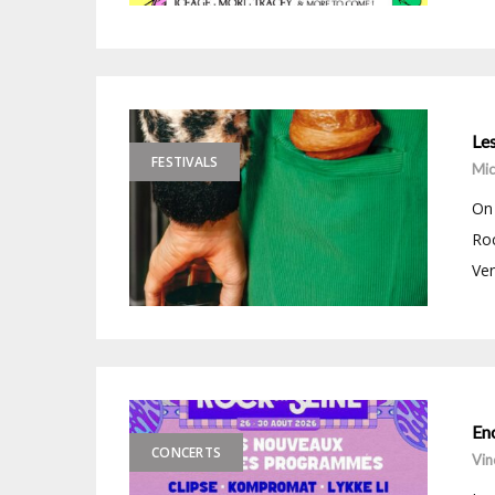
Le
FESTIVALS
Mic
On 
Roc
Ven
En
CONCERTS
Vin