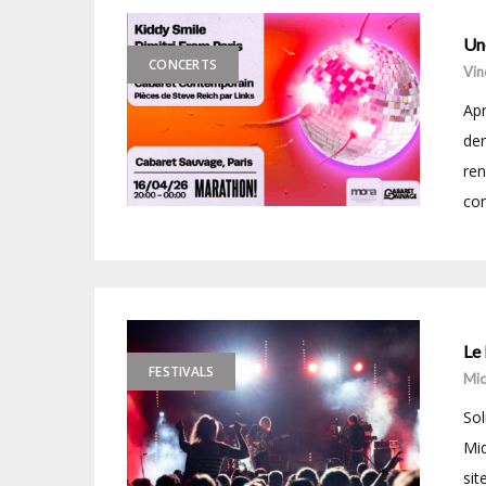
Une
CONCERTS
Vin
Apr
der
ren
con
Le 
FESTIVALS
Mic
Sol
Mid
sit