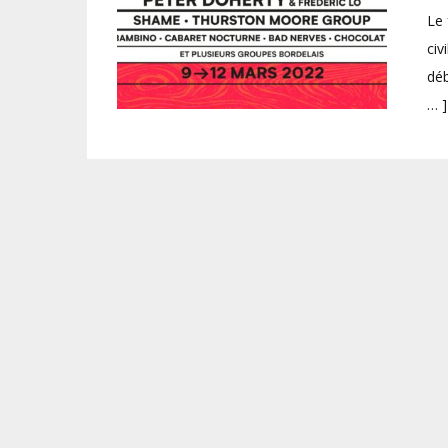
Le 
civ
déb
… ]