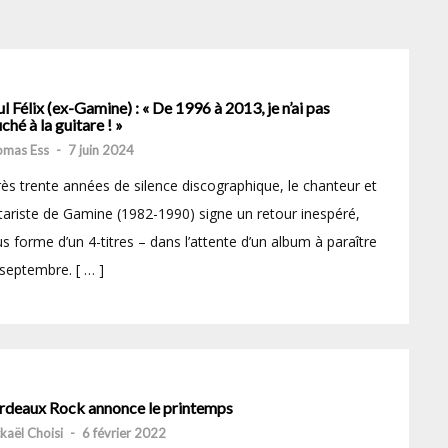
l Félix (ex-Gamine) : « De 1996 à 2013, je n’ai pas
ché à la guitare ! »
mas Ess
-
7 juin 2024
ès trente années de silence discographique, le chanteur et
tariste de Gamine (1982-1990) signe un retour inespéré,
s forme d’un 4-titres – dans l’attente d’un album à paraître
septembre. [ … ]
rdeaux Rock annonce le printemps
kaël Choisi
-
6 février 2022