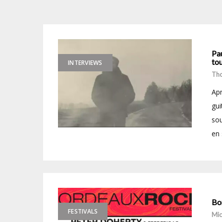
Pau
tou
INTERVIEWS
Tho
Apr
gui
sou
en 
Bo
FESTIVALS
Mic