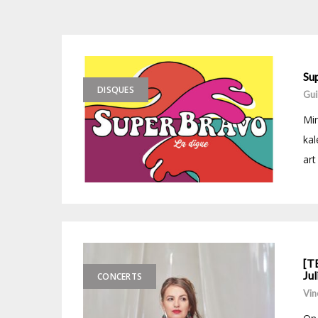
Su
DISQUES
Gui
Min
kal
art
[T
Jul
CONCERTS
Vin