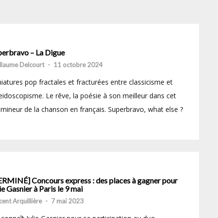
perbravo – La Digue
llaume Delcourt
-
11 octobre 2024
iatures pop fractales et fracturées entre classicisme et
eidoscopisme. Le rêve, la poésie à son meilleur dans cet
 mineur de la chanson en français. Superbravo, what else ?
ERMINÉ] Concours express : des places à gagner pour
ie Gasnier à Paris le 9 mai
cent Arquillière
-
7 mai 2023