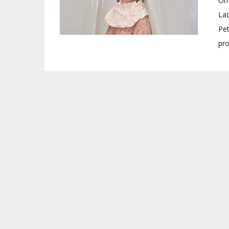
On 
LaL
Pet
pro