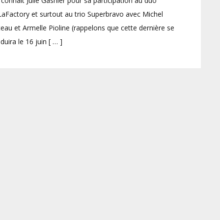
connaît Julie Gasnier pour sa participation au duo
aFactory et surtout au trio Superbravo avec Michel
eau et Armelle Pioline (rappelons que cette dernière se
duira le 16 juin [ … ]