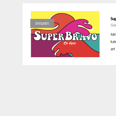
Su
DISQUES
Gui
Min
kal
art