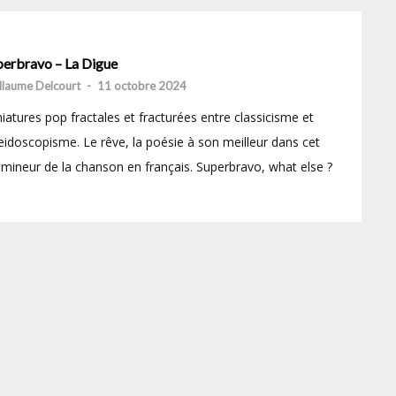
perbravo – La Digue
llaume Delcourt
-
11 octobre 2024
iatures pop fractales et fracturées entre classicisme et
eidoscopisme. Le rêve, la poésie à son meilleur dans cet
 mineur de la chanson en français. Superbravo, what else ?