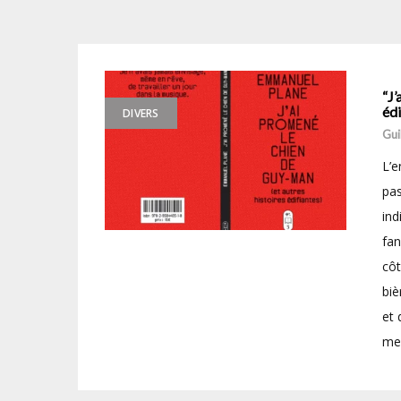
“J’
éd
DIVERS
Gui
L’e
pas
ind
fan
côt
biè
et 
mei