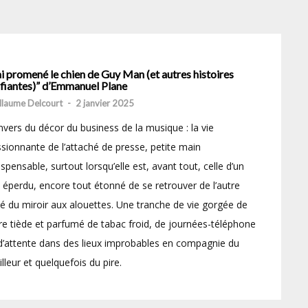
ai promené le chien de Guy Man (et autres histoires
ifiantes)” d’Emmanuel Plane
llaume Delcourt
-
2 janvier 2025
nvers du décor du business de la musique : la vie
sionnante de l’attaché de presse, petite main
ispensable, surtout lorsqu’elle est, avant tout, celle d’un
 éperdu, encore tout étonné de se retrouver de l’autre
é du miroir aux alouettes. Une tranche de vie gorgée de
re tiède et parfumé de tabac froid, de journées-téléphone
d’attente dans des lieux improbables en compagnie du
lleur et quelquefois du pire.