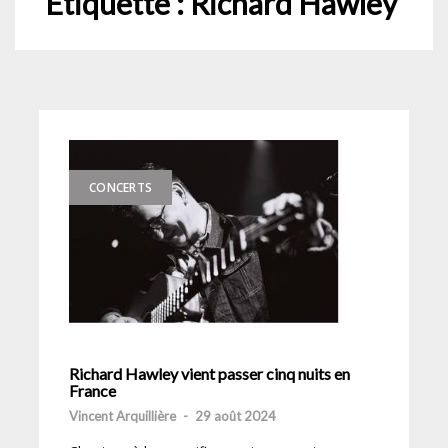
Étiquette :
Richard Hawley
CONCERTS
Richard Hawley vient passer cinq nuits en
France
Vincent Arquillière
-
29 août 2024