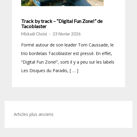
Track by track – “Digital Fun Zone!” de
Tacoblaster
Mickaël Choisi
-
23 février 2026
Formé autour de son leader Tom Caussade, le
trio bordelais Tacoblaster est pressé. En effet,
“Digital Fun Zone!”, sorti il y a peu sur les labels
Les Disques du Paradis, [ … ]
Navigation
Articles plus anciens
des
articles