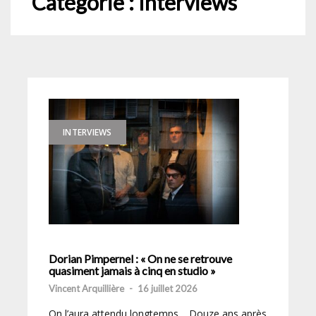
Catégorie :
Interviews
INTERVIEWS
Dorian Pimpernel : « On ne se retrouve
quasiment jamais à cinq en studio »
Vincent Arquillière
-
16 juillet 2026
On l’aura attendu longtemps… Douze ans après