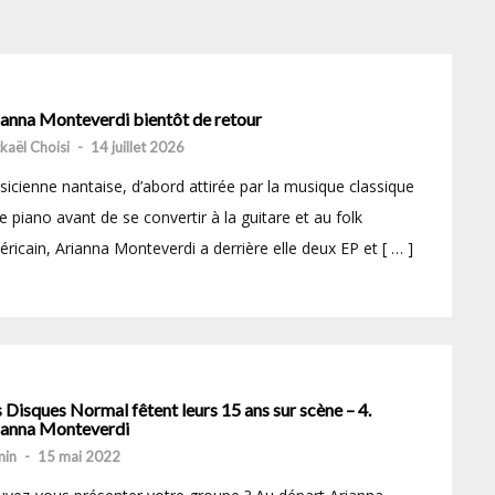
ianna Monteverdi bientôt de retour
kaël Choisi
-
14 juillet 2026
icienne nantaise, d’abord attirée par la musique classique
le piano avant de se convertir à la guitare et au folk
ricain, Arianna Monteverdi a derrière elle deux EP et [ … ]
 Disques Normal fêtent leurs 15 ans sur scène – 4.
ianna Monteverdi
min
-
15 mai 2022