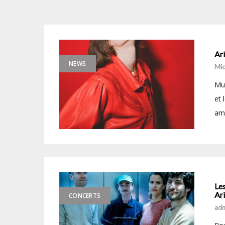
Ar
NEWS
Mic
Mus
et 
amé
Les
Ar
CONCERTS
ad