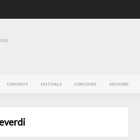
Chelsea Wolfe nous 
 pop
CONCERTS
FESTIVALS
CONCOURS
SESSIONS
everdi