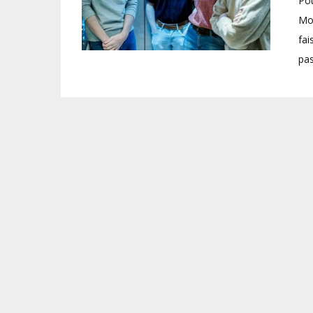
Pou
Mon
fai
pas