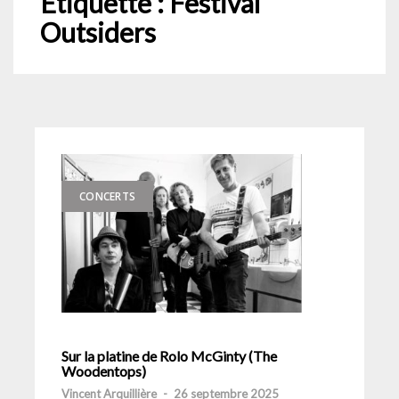
Étiquette :
Festival
Outsiders
CONCERTS
Sur la platine de Rolo McGinty (The
Woodentops)
Vincent Arquillière
-
26 septembre 2025