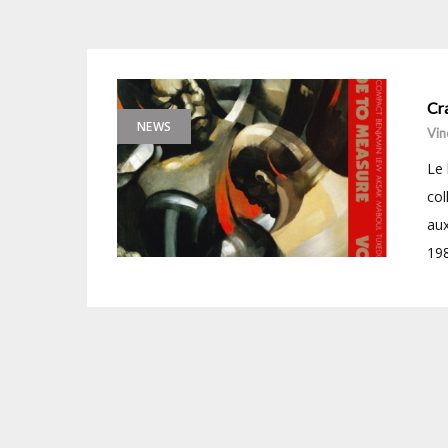
Cr
NEWS
Vin
Le 
col
aux
198