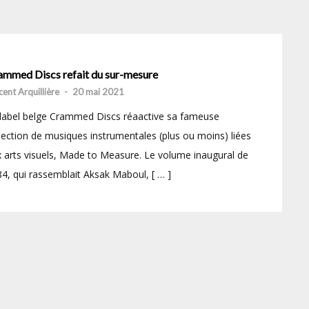
ammed Discs refait du sur-mesure
cent Arquillière
-
20 mai 2021
label belge Crammed Discs réaactive sa fameuse
lection de musiques instrumentales (plus ou moins) liées
 arts visuels, Made to Measure. Le volume inaugural de
4, qui rassemblait Aksak Maboul, [ … ]