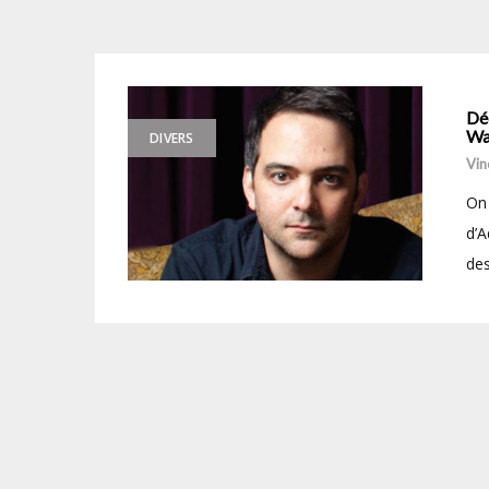
Dé
Wa
DIVERS
Vin
On 
d’A
des