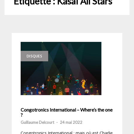
Étiquette :
Kasaï All Stars
DISQUES
Congotronics International – Where’s the one
?
Guillaume Delcourt
-
24 mai 2022
Congotronics International : mais où est Charlie