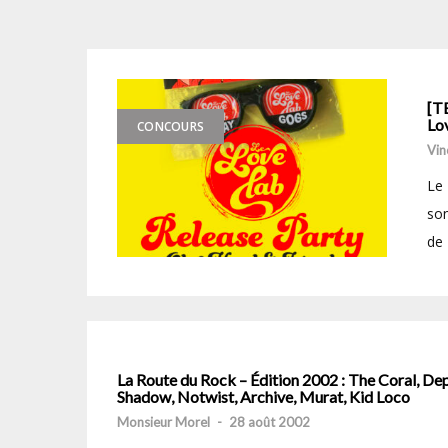
[T
Lov
CONCOURS
Vin
Le 
son
de 
La Route du Rock – Édition 2002 : The Coral, Dep
Shadow, Notwist, Archive, Murat, Kid Loco
Monsieur Morel
-
28 août 2002