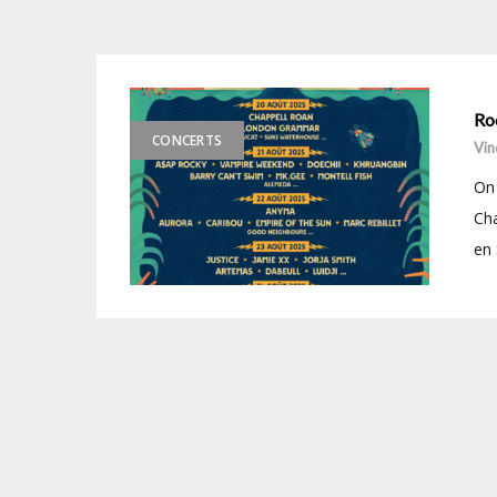
Ro
CONCERTS
Vin
On 
Cha
en 