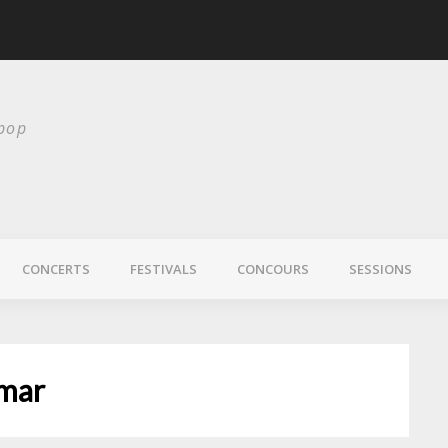
Chelsea Wolfe nous 
 pop
CONCERTS
FESTIVALS
CONCOURS
SESSIONS
mar