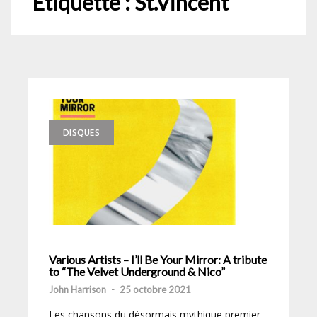
Étiquette :
St.Vincent
DISQUES
Various Artists – I’ll Be Your Mirror: A tribute
to “The Velvet Underground & Nico”
John Harrison
-
25 octobre 2021
Les chansons du désormais mythique premier