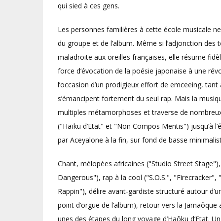
qui sied à ces gens.
Les personnes familières à cette école musicale ne
du groupe et de l’album. Même si l’adjonction des 
maladroite aux oreilles françaises, elle résume fidèl
force d’évocation de la poésie japonaise à une révo
l’occasion d’un prodigieux effort de emceeing, tant
s’émancipent fortement du seul rap. Mais la musiqu
multiples métamorphoses et traverse de nombreux u
("Haïku d’Etat" et "Non Compos Mentis") jusqu’à l’ét
par Aceyalone à la fin, sur fond de basse minimali
Chant, mélopées africaines ("Studio Street Stage")
Dangerous"), rap à la cool ("S.O.S.", "Firecracker", 
Rappin"), délire avant-gardiste structuré autour d’un
point d’orgue de l’album), retour vers la Jamaôque
unes des étapes du long voyage d’Haôku d’Etat. Un