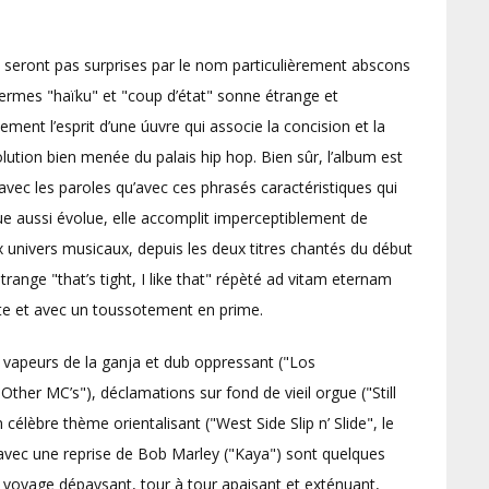
 seront pas surprises par le nom particulièrement abscons
termes "haïku" et "coup d’état" sonne étrange et
ement l’esprit d’une úuvre qui associe la concision et la
lution bien menée du palais hip hop. Bien sûr, l’album est
 avec les paroles qu’avec ces phrasés caractéristiques qui
e aussi évolue, elle accomplit imperceptiblement de
nivers musicaux, depuis les deux titres chantés du début
range "that’s tight, I like that" répèté ad vitam eternam
ste et avec un toussotement en prime.
, vapeurs de la ganja et dub oppressant ("Los
"Other MC’s"), déclamations sur fond de vieil orgue ("Still
 célèbre thème orientalisant ("West Side Slip n’ Slide", le
 avec une reprise de Bob Marley ("Kaya") sont quelques
 voyage dépaysant, tour à tour apaisant et exténuant,