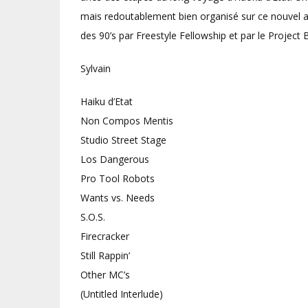
mais redoutablement bien organisé sur ce nouvel a
des 90’s par Freestyle Fellowship et par le Project
Sylvain
Haiku d’Etat
Non Compos Mentis
Studio Street Stage
Los Dangerous
Pro Tool Robots
Wants vs. Needs
S.O.S.
Firecracker
Still Rappin’
Other MC’s
(Untitled Interlude)