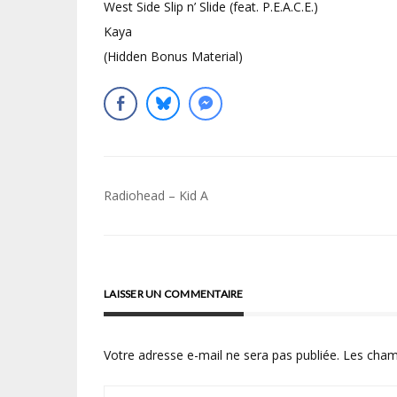
West Side Slip n’ Slide (feat. P.E.A.C.E.)
Kaya
(Hidden Bonus Material)
Navigation
Radiohead – Kid A
de
l’article
LAISSER UN COMMENTAIRE
Votre adresse e-mail ne sera pas publiée.
Les cham