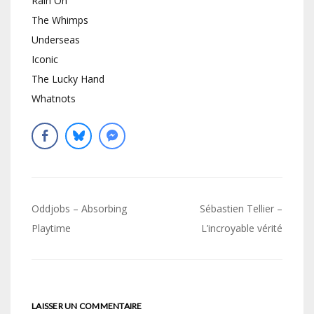
Rain On
The Whimps
Underseas
Iconic
The Lucky Hand
Whatnots
Navigation
Oddjobs – Absorbing
Sébastien Tellier –
de
Playtime
L’incroyable vérité
l’article
LAISSER UN COMMENTAIRE