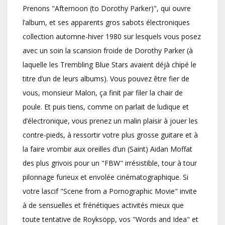
Prenons "Afternoon (to Dorothy Parker)", qui ouvre
l’album, et ses apparents gros sabots électroniques
collection automne-hiver 1980 sur lesquels vous posez
avec un soin la scansion froide de Dorothy Parker (à
laquelle les Trembling Blue Stars avaient déjà chipé le
titre d’un de leurs albums). Vous pouvez être fier de
vous, monsieur Malon, ça finit par filer la chair de
poule. Et puis tiens, comme on parlait de ludique et
d’électronique, vous prenez un malin plaisir à jouer les
contre-pieds, à ressortir votre plus grosse guitare et à
la faire vrombir aux oreilles d’un (Saint) Aidan Moffat
des plus grivois pour un "FBW" irrésistible, tour à tour
pilonnage furieux et envolée cinématographique. Si
votre lascif "Scene from a Pornographic Movie" invite
à de sensuelles et frénétiques activités mieux que
toute tentative de Royksöpp, vos "Words and Idea" et