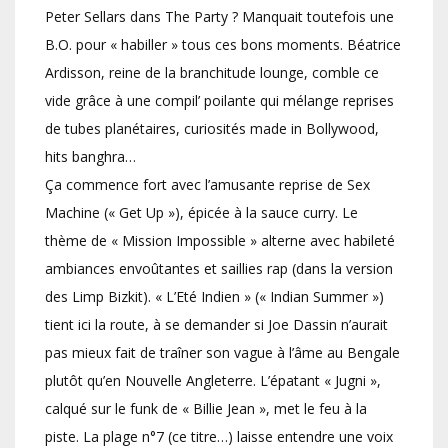
Peter Sellars dans The Party ? Manquait toutefois une
B.O. pour « habiller » tous ces bons moments. Béatrice
Ardisson, reine de la branchitude lounge, comble ce
vide grâce à une compil’ poilante qui mélange reprises
de tubes planétaires, curiosités made in Bollywood,
hits banghra…
Ça commence fort avec l’amusante reprise de Sex
Machine (« Get Up »), épicée à la sauce curry. Le
thème de « Mission Impossible » alterne avec habileté
ambiances envoûtantes et saillies rap (dans la version
des Limp Bizkit). « L’Eté Indien » (« Indian Summer »)
tient ici la route, à se demander si Joe Dassin n’aurait
pas mieux fait de traîner son vague à l’âme au Bengale
plutôt qu’en Nouvelle Angleterre. L’épatant « Jugni »,
calqué sur le funk de « Billie Jean », met le feu à la
piste. La plage n°7 (ce titre…) laisse entendre une voix