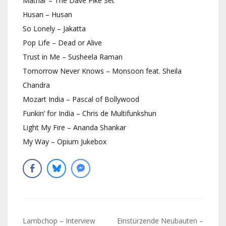
Mathar – The Dave Pike Set
Husan – Husan
So Lonely – Jakatta
Pop Life – Dead or Alive
Trust in Me – Susheela Raman
Tomorrow Never Knows – Monsoon feat. Sheila
Chandra
Mozart India – Pascal of Bollywood
Funkin’ for India – Chris de Multifunkshun
Light My Fire – Ananda Shankar
My Way – Opium Jukebox
Navigation
Lambchop – Interview
Einstürzende Neubauten –