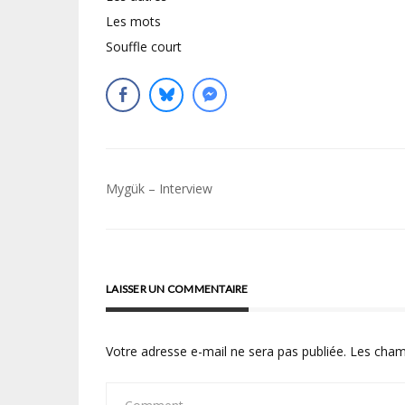
Les mots
Souffle court
Navigation
Mygük – Interview
de
l’article
LAISSER UN COMMENTAIRE
Votre adresse e-mail ne sera pas publiée.
Les cham