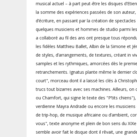
musical actuel – à part peut-être les disques d’E
la somme des expériences passées de son auteur, de
d’écriture, en passant par la création de spectacle
quelques musiciens et hommes de studio parmi les 
a collaboré au fil des ans ont presque tous répond
les fidèles Matthieu Ballet, Albin de la Simone et
de styles, d’arrangements, de textures, créant in v
samples et les rythmiques, amorcées dès le premier 
retranchements. Ignatus plante même le dernier clo
court", morceau dont il a laissé les clés à Christop
trucs tout bizarres avec ses machines. Ailleurs, on 
ou Chamfort, qui signe le texte des "P’tits chiens")
verdienne Mayra Andrade ou encore les musiciens 
de trip-hop, de musique africaine ou d’ambient, cord
vous", texte anonyme et plein de bon sens du XIXe
semble avoir fait le disque dont il rêvait, une gran