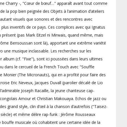
tienne Charry -, "Cœur de bœuf…" apparaît avant tout comme
 la pop bien peignée des Objets à l’animation d’ateliers
s autant visuels que sonores et des rencontres avec
plus inventifs de ce pays. Ces complices avec qui Ignatus
u présent (pas Mark Eitzel ni Mirwais, quand même, mais
 Jérôme Bensoussan sont là), apportant une extrême variété
ivo une musique inclassable. Les recherches sur les
album (cf. "Fixe"), sont ici poussées dans leurs ultimes
u dans le cercueil de la French Touch avec "Souffle
he Monier (The Micronauts), qui en a profité pour faire des
croise Eric Neveux, Jacques Duvall (parolier décalé de Lio
, l’admirable Joseph Racaille, la jeune chanteuse cap-
congolais Amour et Christian Makouaya. Echos de jazz ou
es grand style, clin d’œil à la chanson d’autrefois ("Taisez-
 siècle) et même délire rap-funk : Jérôme Rousseaux
de bouffe musicale où cohabitent une certaine idée de la