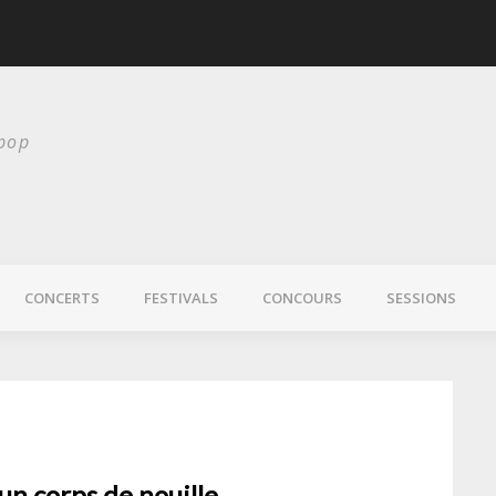
scurité
Laura Veirs bientôt
 pop
CONCERTS
FESTIVALS
CONCOURS
SESSIONS
un corps de nouille