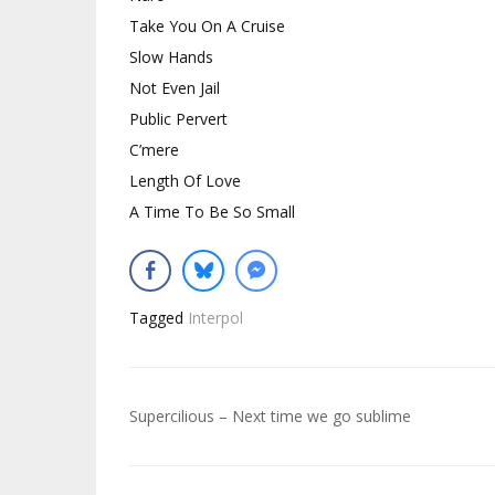
Take You On A Cruise
Slow Hands
Not Even Jail
Public Pervert
C’mere
Length Of Love
A Time To Be So Small
Tagged
Interpol
Navigation
Supercilious – Next time we go sublime
de
l’article