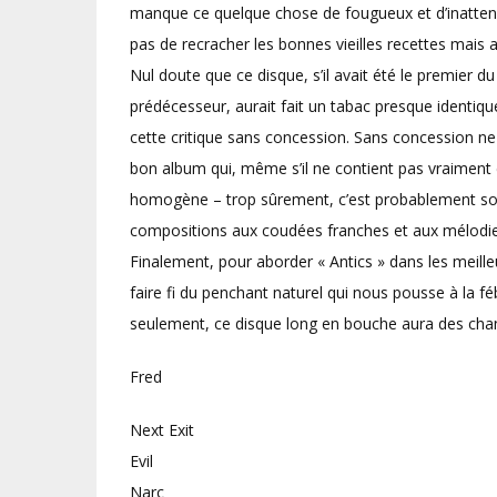
manque ce quelque chose de fougueux et d’inattend
pas de recracher les bonnes vieilles recettes mais 
Nul doute que ce disque, s’il avait été le premier 
prédécesseur, aurait fait un tabac presque identique
cette critique sans concession. Sans concession ne s
bon album qui, même s’il ne contient pas vraiment d
homogène – trop sûrement, c’est probablement son 
compositions aux coudées franches et aux mélodie
Finalement, pour aborder « Antics » dans les meilleu
faire fi du penchant naturel qui nous pousse à la fébr
seulement, ce disque long en bouche aura des chanc
Fred
Next Exit
Evil
Narc