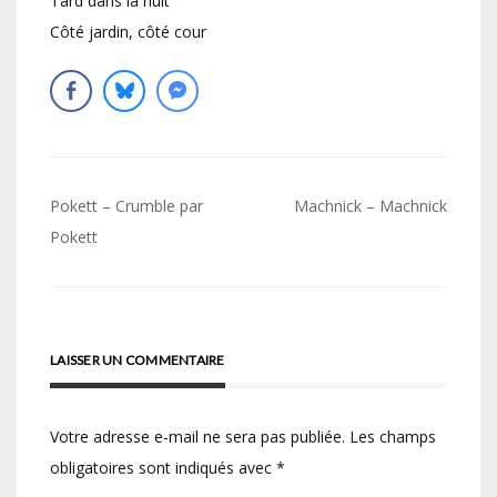
Tard dans la nuit
Côté jardin, côté cour
Navigation
Pokett – Crumble par
Machnick – Machnick
de
Pokett
l’article
LAISSER UN COMMENTAIRE
Votre adresse e-mail ne sera pas publiée.
Les champs
obligatoires sont indiqués avec
*