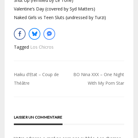
Shut Up (remixed by Le Tone)
Valentine’s Day (covered by Syd Matters)
Naked Girls vs Teen Sluts (undressed by Turzi)
Tagged
Los Chicros
Navigation
Haiku d’Etat – Coup de
BO Nina XXX – One Night
de
Théâtre
With My Porn Star
l’article
LAISSER UN COMMENTAIRE