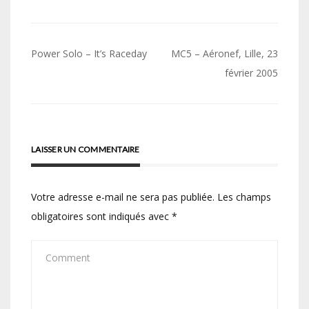
Navigation
Power Solo – It’s Raceday
MC5 – Aéronef, Lille, 23
de
février 2005
l’article
LAISSER UN COMMENTAIRE
Votre adresse e-mail ne sera pas publiée.
Les champs
obligatoires sont indiqués avec
*