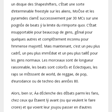
un disque des Shapeshifters, c’Ètait une sorte
d’interminable freestyle sur les aliens, MoÔse et les
pyramides clamÈ successivement par 30 MCs sur une
poignÈe de beats ý la limite du n’importe quoi. C’Ètait
insupportable pour beaucoup de gens, gÈnial pour
quelques autres et complËtement inconnu pour
l’immense majoritÈ. Mais maintenant, c’est un peu plus
cadrÈ, un peu plus immÈdiat et un peu plus taillÈ pour
les gens normaux. Les morceaux sont de longueur
raisonnable, les beats sont colorÈs et Èclectiques, les
raps se mÈtissent de world, de reggae, de pop,
d’eurodance ou de techno des annÈes 80.
Alors, bien sr, Áa dÈclenche des dÈbats parmi les fans,
chez ceux qui Ètaient lý avant (ou qui veulent le faire
croire) et qui voient leur joujou passer en d’autres