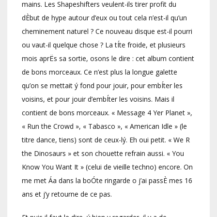
mains. Les Shapeshifters veulent-ils tirer profit du
dÈbut de hype autour d’eux ou tout cela n’est-il qu’un
cheminement naturel ? Ce nouveau disque est-il pourri
ou vaut-il quelque chose ? La tÍte froide, et plusieurs
mois aprËs sa sortie, osons le dire : cet album contient
de bons morceaux. Ce n’est plus la longue galette
qu’on se mettait ý fond pour jouir, pour embÍter les
voisins, et pour jouir d’embÍter les voisins. Mais il
contient de bons morceaux. « Message 4 Yer Planet »,
« Run the Crowd », « Tabasco », « American Idle » (le
titre dance, tiens) sont de ceux-lý. Eh oui petit. « We R
the Dinosaurs » et son chouette refrain aussi. « You
Know You Want It » (celui de vieille techno) encore. On
me met Áa dans la boÓte ringarde o j’ai passÈ mes 16
ans et j’y retourne de ce pas.