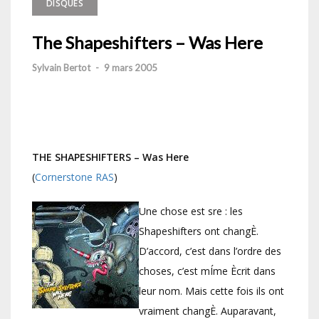
DISQUES
The Shapeshifters – Was Here
Sylvain Bertot
-
9 mars 2005
THE SHAPESHIFTERS – Was Here
(
Cornerstone RAS
)
Une chose est sre : les
Shapeshifters ont changÈ.
D’accord, c’est dans l’ordre des
choses, c’est mÍme Ècrit dans
leur nom. Mais cette fois ils ont
vraiment changÈ. Auparavant,