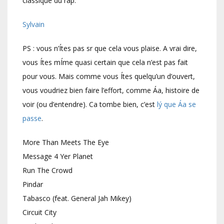
classique du rap.
Sylvain
PS : vous n’Ítes pas sr que cela vous plaise. A vrai dire,
vous Ítes mÍme quasi certain que cela n’est pas fait
pour vous. Mais comme vous Ítes quelqu’un d’ouvert,
vous voudriez bien faire l’effort, comme Áa, histoire de
voir (ou d’entendre). Ca tombe bien, c’est
lý que Áa se
passe
.
More Than Meets The Eye
Message 4 Yer Planet
Run The Crowd
Pindar
Tabasco (feat. General Jah Mikey)
Circuit City