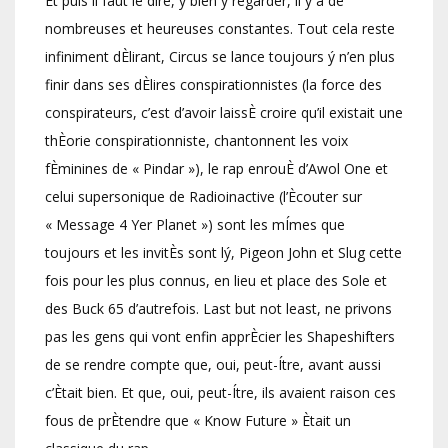
Et puis il faut le dire, ý bien y regarder, il y a de
nombreuses et heureuses constantes. Tout cela reste
infiniment dÈlirant, Circus se lance toujours ý n’en plus
finir dans ses dÈlires conspirationnistes (la force des
conspirateurs, c’est d’avoir laissÈ croire qu’il existait une
thÈorie conspirationniste, chantonnent les voix
fÈminines de « Pindar »), le rap enrouÈ d’Awol One et
celui supersonique de Radioinactive (l’Ècouter sur
« Message 4 Yer Planet ») sont les mÍmes que
toujours et les invitÈs sont lý, Pigeon John et Slug cette
fois pour les plus connus, en lieu et place des Sole et
des Buck 65 d’autrefois. Last but not least, ne privons
pas les gens qui vont enfin apprÈcier les Shapeshifters
de se rendre compte que, oui, peut-Ítre, avant aussi
c’Ètait bien. Et que, oui, peut-Ítre, ils avaient raison ces
fous de prÈtendre que « Know Future » Ètait un