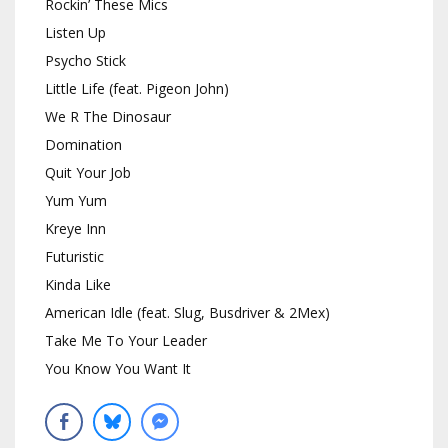
Rockin’ These Mics
Listen Up
Psycho Stick
Little Life (feat. Pigeon John)
We R The Dinosaur
Domination
Quit Your Job
Yum Yum
Kreye Inn
Futuristic
Kinda Like
American Idle (feat. Slug, Busdriver & 2Mex)
Take Me To Your Leader
You Know You Want It