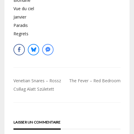
Blondine
Vue du ciel
Janvier
Paradis
Regrets
Navigation
Venetian Snares – Rossz
The Fever – Red Bedroom
de
Csillag Alatt Született
l’article
LAISSER UN COMMENTAIRE