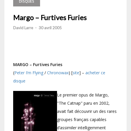
DISQUES
Margo – Furtives Furies
David Larre
-
30 avril 2005
MARGO – Furtives Furies
(
Peter I’m Flying
/
Chronowax
) [
site
] –
acheter ce
disque
Le premier opus de Margo,
"The Catnap" paru en 2002,
avait fait découvrir un des rares
groupes français capables
d’assimiler intelligemment