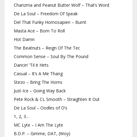
Charizma and Peanut Butter Wolf – That’s Word
De La Soul – Freedom Of Speak
Del That Funky Homosapien – Burnt
Masta Ace – Born To Roll
Hot Damn
The Beatnuts – Reign Of The Tec
Common Sense – Soul By The Pound
Dancin’ ‘Til it Hirts
Casual – It’s A Me Thang
Stezo – Bring The Horns
Just-Ice – Going Way Back
Pete Rock & CL Smooth – Straighten It Out
De La Soul – Oodles of O’s
1, 2, 3…
MC Lyte – I Am The Lyte
B.D.P. – Gimme, DAT, (Woy)