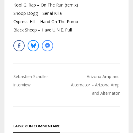
Kool G. Rap – On The Run (remix)
Snoop Dogg – Serial Killa
Cypress Hill – Hand On The Pump
Black Sheep – Have U.N.E. Pull
Navigation
Sébastien Schuller –
Arizona Amp and
de
interview
Alternator – Arizona Amp
and Alternator
l’article
LAISSER UN COMMENTAIRE