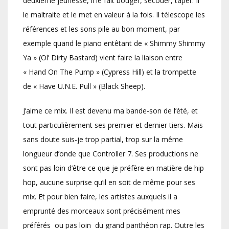
deuxième jeunesse, il le fait bouger, secouer, taper. Il
le maltraite et le met en valeur à la fois. Il télescope les
références et les sons pile au bon moment, par
exemple quand le piano entêtant de « Shimmy Shimmy
Ya » (Ol’ Dirty Bastard) vient faire la liaison entre
« Hand On The Pump » (Cypress Hill) et la trompette
de « Have U.N.E. Pull » (Black Sheep).
J’aime ce mix. Il est devenu ma bande-son de l’été, et
tout particulièrement ses premier et dernier tiers. Mais
sans doute suis-je trop partial, trop sur la même
longueur d’onde que Controller 7. Ses productions ne
sont pas loin d’être ce que je préfère en matière de hip
hop, aucune surprise qu’il en soit de même pour ses
mix. Et pour bien faire, les artistes auxquels il a
emprunté des morceaux sont précisément mes
préférés  ou pas loin  du grand panthéon rap. Outre les