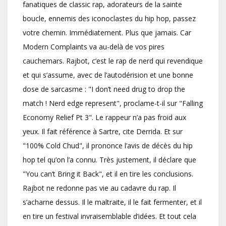
fanatiques de classic rap, adorateurs de la sainte
boucle, ennemis des iconoclastes du hip hop, passez
votre chemin. Immédiatement. Plus que jamais. Car
Modern Complaints va au-delà de vos pires
cauchemars. Rajbot, c’est le rap de nerd qui revendique
et qui s’assume, avec de l’autodérision et une bonne
dose de sarcasme : "I don’t need drug to drop the
match ! Nerd edge represent", proclame-t-il sur "Falling
Economy Relief Pt 3". Le rappeur n’a pas froid aux
yeux. Il fait référence à Sartre, cite Derrida. Et sur
"100% Cold Chud", il prononce l’avis de décès du hip
hop tel qu’on l’a connu. Très justement, il déclare que
"You can’t Bring it Back", et il en tire les conclusions.
Rajbot ne redonne pas vie au cadavre du rap. Il
s’acharne dessus. Il le maltraite, il le fait fermenter, et il
en tire un festival invraisemblable d’idées. Et tout cela