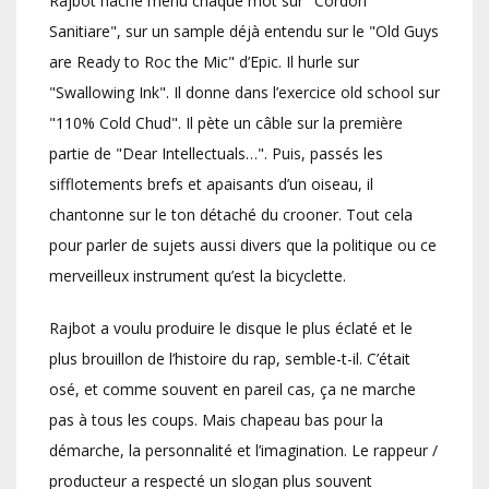
Rajbot hache menu chaque mot sur "Cordon
Sanitiare", sur un sample déjà entendu sur le "Old Guys
are Ready to Roc the Mic" d’Epic. Il hurle sur
"Swallowing Ink". Il donne dans l’exercice old school sur
"110% Cold Chud". Il pète un câble sur la première
partie de "Dear Intellectuals…". Puis, passés les
sifflotements brefs et apaisants d’un oiseau, il
chantonne sur le ton détaché du crooner. Tout cela
pour parler de sujets aussi divers que la politique ou ce
merveilleux instrument qu’est la bicyclette.
Rajbot a voulu produire le disque le plus éclaté et le
plus brouillon de l’histoire du rap, semble-t-il. C’était
osé, et comme souvent en pareil cas, ça ne marche
pas à tous les coups. Mais chapeau bas pour la
démarche, la personnalité et l’imagination. Le rappeur /
producteur a respecté un slogan plus souvent