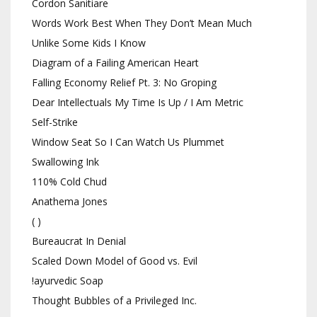
Cordon Sanitiare
Words Work Best When They Don’t Mean Much
Unlike Some Kids I Know
Diagram of a Failing American Heart
Falling Economy Relief Pt. 3: No Groping
Dear Intellectuals My Time Is Up / I Am Metric
Self-Strike
Window Seat So I Can Watch Us Plummet
Swallowing Ink
110% Cold Chud
Anathema Jones
( )
Bureaucrat In Denial
Scaled Down Model of Good vs. Evil
!ayurvedic Soap
Thought Bubbles of a Privileged Inc.