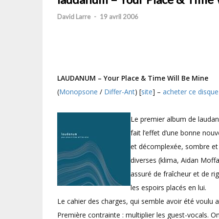
David Larre
-
19 avril 2006
LAUDANUM – Your Place & Time Will Be Mine
(
Monopsone
/
Differ-Ant
) [
site
] –
acheter ce disque
Le premier album de laudan
fait l’effet d’une bonne nouv
et décomplexée, sombre et 
diverses (klima, Aidan Moff
assuré de fraîcheur et de r
les espoirs placés en lui.
Le cahier des charges, qui semble avoir été voulu a
Première contrainte : multiplier les guest-vocals. O