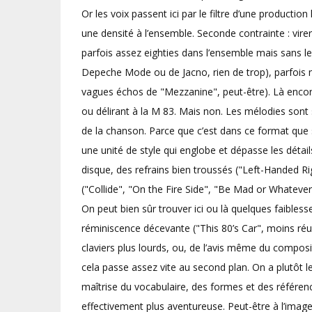
Or les voix passent ici par le filtre d’une producti
une densité à l’ensemble. Seconde contrainte : vire
parfois assez eighties dans l’ensemble mais sans 
Depeche Mode ou de Jacno, rien de trop), parfois
vagues échos de "Mezzanine", peut-être). Là encore
ou délirant à la M 83. Mais non. Les mélodies sont 
de la chanson. Parce que c’est dans ce format que 
une unité de style qui englobe et dépasse les détail
disque, des refrains bien troussés ("Left-Handed R
("Collide", "On the Fire Side", "Be Mad or Whateve
On peut bien sûr trouver ici ou là quelques faible
réminiscence décevante ("This 80’s Car", moins ré
claviers plus lourds, ou, de l’avis même du compos
cela passe assez vite au second plan. On a plutôt l
maîtrise du vocabulaire, des formes et des référenc
effectivement plus aventureuse. Peut-être à l’imag