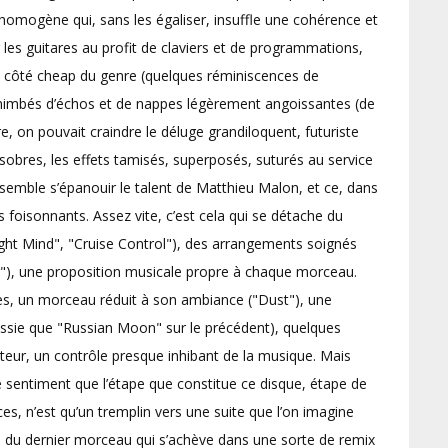
on homogène qui, sans les égaliser, insuffle une cohérence et
r les guitares au profit de claviers et de programmations,
le côté cheap du genre (quelques réminiscences de
 nimbés d’échos et de nappes légèrement angoissantes (de
, on pouvait craindre le déluge grandiloquent, futuriste
sobres, les effets tamisés, superposés, suturés au service
semble s’épanouir le talent de Matthieu Malon, et ce, dans
s foisonnants. Assez vite, c’est cela qui se détache du
ight Mind", "Cruise Control"), des arrangements soignés
r"), une proposition musicale propre à chaque morceau.
sses, un morceau réduit à son ambiance ("Dust"), une
ussie que "Russian Moon" sur le précédent), quelques
iteur, un contrôle presque inhibant de la musique. Mais
e sentiment que l’étape que constitue ce disque, étape de
es, n’est qu’un tremplin vers une suite que l’on imagine
e du dernier morceau qui s’achève dans une sorte de remix