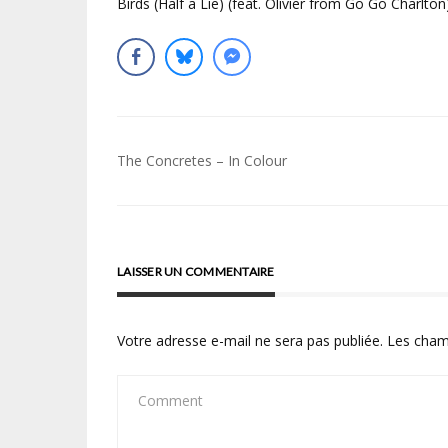
Birds (Half a Lie) (feat. Olivier from Go Go Charlton
Navigation
The Concretes – In Colour
de
l’article
LAISSER UN COMMENTAIRE
Votre adresse e-mail ne sera pas publiée.
Les cham