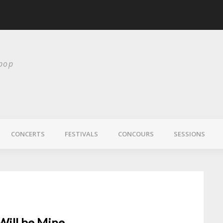
scurité
Laura Veirs bientôt
 pop
CONCERTS
FESTIVALS
CONCOURS
SESSIONS
Will be Mine