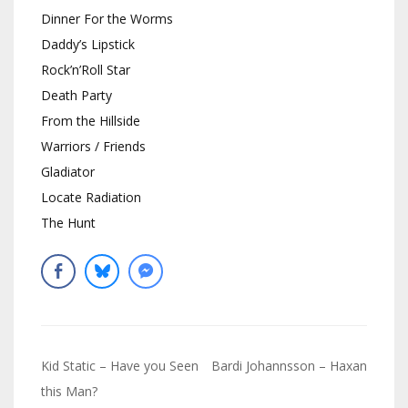
Dinner For the Worms
Daddy’s Lipstick
Rock’n’Roll Star
Death Party
From the Hillside
Warriors / Friends
Gladiator
Locate Radiation
The Hunt
Navigation
Kid Static – Have you Seen
Bardi Johannsson – Haxan
de
this Man?