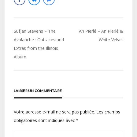
Navigation
Sufjan Stevens – The
An Pierlé – An Pierlé &
de
Avalanche : Outtakes and
White Velvet
Extras from the Illinois
l’article
Album
LAISSER UN COMMENTAIRE
Votre adresse e-mail ne sera pas publiée.
Les champs
obligatoires sont indiqués avec
*