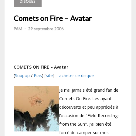
DISQUES
Comets on Fire – Avatar
PAM
-
29 septembre 2006
COMETS ON FIRE – Avatar
(
Subpop
/
Pias
) [
site
] –
acheter ce disque
Je n’ai jamais été grand fan de
Comets On Fire. Les ayant
découverts et peu appréciés à
l’occasion de "Field Recordings
from the Sun", j’ai bien été
forcé de camper sur mes