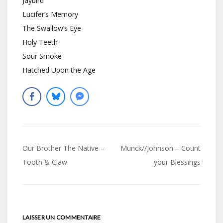
Jaybird
Lucifer’s Memory
The Swallow’s Eye
Holy Teeth
Sour Smoke
Hatched Upon the Age
Navigation
Our Brother The Native –
Munck//Johnson – Count
de
Tooth & Claw
your Blessings
l’article
LAISSER UN COMMENTAIRE