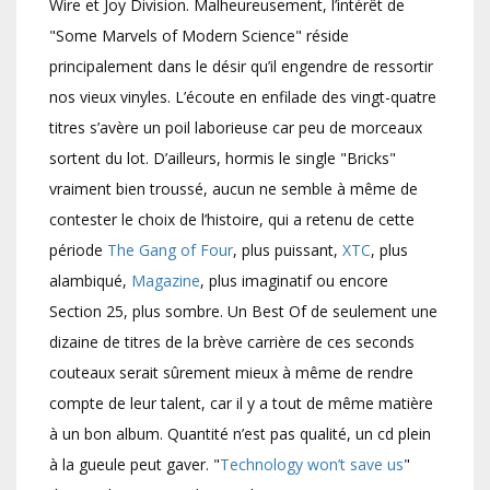
Wire et Joy Division. Malheureusement, l’intérêt de
"Some Marvels of Modern Science" réside
principalement dans le désir qu’il engendre de ressortir
nos vieux vinyles. L’écoute en enfilade des vingt-quatre
titres s’avère un poil laborieuse car peu de morceaux
sortent du lot. D’ailleurs, hormis le single "Bricks"
vraiment bien troussé, aucun ne semble à même de
contester le choix de l’histoire, qui a retenu de cette
période
The Gang of Four
, plus puissant,
XTC
, plus
alambiqué,
Magazine
, plus imaginatif ou encore
Section 25, plus sombre. Un Best Of de seulement une
dizaine de titres de la brève carrière de ces seconds
couteaux serait sûrement mieux à même de rendre
compte de leur talent, car il y a tout de même matière
à un bon album. Quantité n’est pas qualité, un cd plein
à la gueule peut gaver. "
Technology won’t save us
"