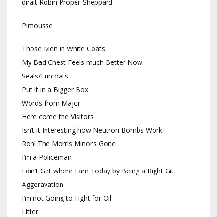
dirait Robin Proper-Sheppard.
Pimousse
Those Men in White Coats
My Bad Chest Feels much Better Now
Seals/Furcoats
Put it in a Bigger Box
Words from Major
Here come the Visitors
Isn’t it Interesting how Neutron Bombs Work
Ron! The Morris Minor’s Gone
I’m a Policeman
I din’t Get where I am Today by Being a Right Git
Aggeravation
I’m not Going to Fight for Oil
Litter