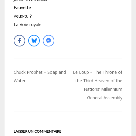
Fauvette
Veux-tu ?
La Voie royale
Navigation
Chuck Prophet – Soap and
Le Loup – The Throne of
de
Water
the Third Heaven of the
Nations’ Millennium
l’article
General Assembly
LAISSER UN COMMENTAIRE