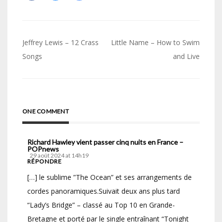
Navigation
Jeffrey Lewis – 12 Crass
Little Name – How to Swim
de
Songs
and Live
l’article
ONE COMMENT
Richard Hawley vient passer cinq nuits en France –
POPnews
29 août 2024 at 14h19
RÉPONDRE
[…] le sublime ”The Ocean” et ses arrangements de
cordes panoramiques.Suivait deux ans plus tard
“Lady’s Bridge” – classé au Top 10 en Grande-
Bretagne et porté par le single entraînant “Tonight