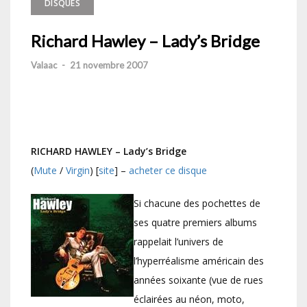
DISQUES
Richard Hawley – Lady’s Bridge
Valaac
-
21 novembre 2007
RICHARD HAWLEY – Lady’s Bridge
(
Mute
/
Virgin
) [
site
] –
acheter ce disque
Si chacune des pochettes de
ses quatre premiers albums
rappelait l’univers de
l’hyperréalisme américain des
années soixante (vue de rues
éclairées au néon, moto,