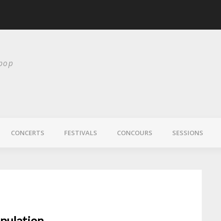
scurité
Laura Veirs bientôt
 pop
CONCERTS
FESTIVALS
CONCOURS
SESSIONS
pulation