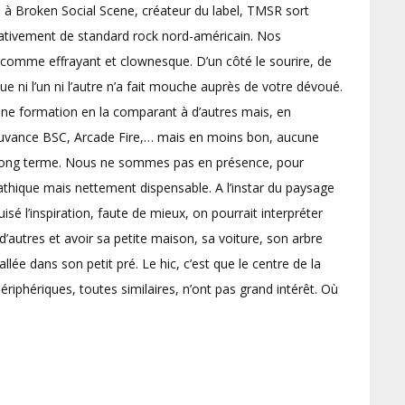
les à Broken Social Scene, créateur du label, TMSR sort
rativement de standard rock nord-américain. Nos
s comme effrayant et clownesque. D’un côté le sourire, de
 que ni l’un ni l’autre n’a fait mouche auprès de votre dévoué.
une formation en la comparant à d’autres mais, en
ouvance BSC, Arcade Fire,… mais en moins bon, aucune
le long terme. Nous ne sommes pas en présence, pour
athique mais nettement dispensable. A l’instar du paysage
uisé l’inspiration, faute de mieux, on pourrait interpréter
autres et avoir sa petite maison, sa voiture, son arbre
allée dans son petit pré. Le hic, c’est que le centre de la
ériphériques, toutes similaires, n’ont pas grand intérêt. Où