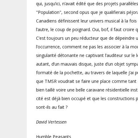
qui, jusqu’ici, n’avait édité que des projets parallè
"Population", second opus que je qualifierais péjo
Canadiens définissent leur univers musical à la foi
l’autre, le coup de poignard. Oui, bof, il faut croire
C’est toujours un peu réducteur que de dépeindre 
l’occurrence, comment ne pas les associer à la m
singularité détonante ne captivant l’auditeur sur 
autant, d’un mauvais disque, juste d’un objet symp
formaté de la pochette, au travers de laquelle j’ai p
que TMSR voudrait se faire une place comme tant d’
bien taillé voire une belle caravane résidentielle inst
cité est déjà bien occupé et que les constructions p
sont-ils au fait ?
David Vertessen
Humble Peasants