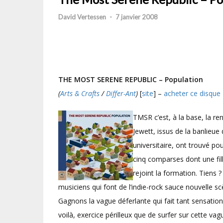
David Vertessen
-
7 janvier 2008
THE MOST SERENE REPUBLIC – Population
(
Arts & Crafts
/
Differ-Ant
)
[
site
] –
acheter ce disque
TMSR c’est, à la base, la r
Jewett, issus de la banlieue
universitaire, ont trouvé p
cinq comparses dont une fil
rejoint la formation. Tiens
musiciens qui font de l’indie-rock sauce nouvelle s
Gagnons la vague déferlante qui fait tant sensatio
voilà, exercice périlleux que de surfer sur cette v