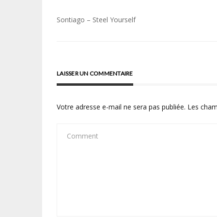
Navigation
Sontiago – Steel Yourself
de
l’article
LAISSER UN COMMENTAIRE
Votre adresse e-mail ne sera pas publiée.
Les cham