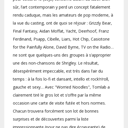
sûr, l’art contemporain y perd un concept fatalement
rendu caduque, mais les amateurs de pop moderne, à
la vue du casting, ont de quoi se réjouir : Grizzly Bear,
Final Fantasy, Aidan Moffat, Yacht, Deerhoof, Franz
Ferdinand, Psapp, Cibelle, Liars, Hot Chip, Casiotone
for the Painfully Alone, David Byrne, TV on the Radio…
ne sont que quelques-uns des groupes à s’approprier
une des non-chansons de Shrigley. Le résultat,
désespérément impeccable, est très dans l’air du
temps : à la fois lo-fi et dansant, intello et rock’n’roll,
gauche et sexy… Avec "Worried Noodles", Tomlab a
clairement tiré le gros lot et s’offre par la même
occasion une carte de visite futée et hors normes.
Chacun trouvera forcément son lot de bonnes
surprises et de découvertes parmi la liste
impressionnante (pour ne pas dire écoeurante) de