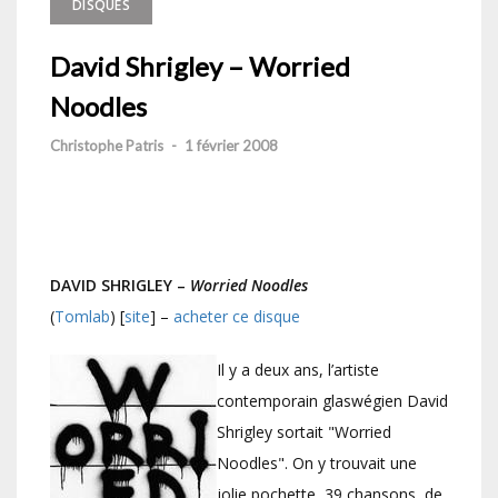
DISQUES
David Shrigley – Worried
Noodles
Christophe Patris
-
1 février 2008
DAVID SHRIGLEY –
Worried Noodles
(
Tomlab
) [
site
] –
acheter ce disque
Il y a deux ans, l’artiste
contemporain glaswégien David
Shrigley sortait "Worried
Noodles". On y trouvait une
jolie pochette, 39 chansons, de