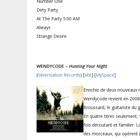
Number One
Dirty Party
At The Party 5:00 AM
Always
Strange Desire
WENDYCODE –
Hunting Your Night
(
Silverstation Records
) [
site
] [
MySpace
]
Enrichie de deux nouveaux m
Wendycode revient en 2008 a
Broussard, le guitariste du 
En quatre titres seulement
fois déroutant et familier. 
des morceaux, qui opèrent u