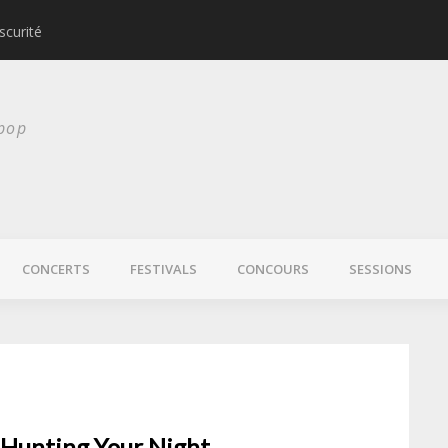
scurité
Laura Veirs bientôt
 pop
CONCERTS
FESTIVALS
CONCOURS
SESSIONS
Hunting Your Night