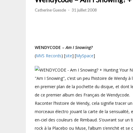
Catherine Guesde
-
31 juillet 2008
WENDYCODE –
Am I Snowing?
(
MVS Records
) [
site
] [
MySpace
]
"Am I Snowing", c’est un peu l’histoire de Wendy à
en premier plan de la pochette du disque, et dont l
de ce premier album des Français de Wendycode.
Raconter l’histoire de Wendy, cela signifie tracer 
morceaux électro jouant la carte de la sensualité, e
en-ciel des couleurs de Rimbaud. S’ouvrant sur un tit
rock à la Placebo ou Muse, l’album s’enrichit et se