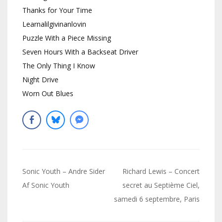
Thanks for Your Time
Learnalilgivinanlovin
Puzzle With a Piece Missing
Seven Hours With a Backseat Driver
The Only Thing I Know
Night Drive
Worn Out Blues
Navigation
Sonic Youth – Andre Sider
Richard Lewis – Concert
de
Af Sonic Youth
secret au Septième Ciel,
samedi 6 septembre, Paris
l’article