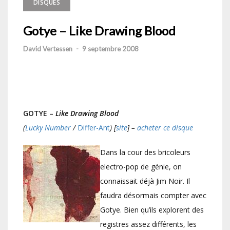
DISQUES
Gotye – Like Drawing Blood
David Vertessen
-
9 septembre 2008
GOTYE –
Like Drawing Blood
(
Lucky Number
/
Differ-Ant
) [
site
] –
acheter ce disque
Dans la cour des bricoleurs
electro-pop de génie, on
connaissait déjà Jim Noir. Il
faudra désormais compter avec
Gotye. Bien qu’ils explorent des
registres assez différents, les