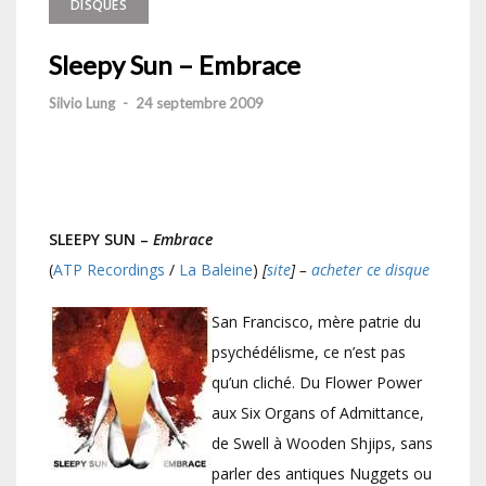
DISQUES
Sleepy Sun – Embrace
Silvio Lung
-
24 septembre 2009
SLEEPY SUN –
Embrace
(
ATP Recordings
/
La Baleine
)
[
site
] –
acheter ce disque
San Francisco, mère patrie du
psychédélisme, ce n’est pas
qu’un cliché. Du Flower Power
aux Six Organs of Admittance,
de Swell à Wooden Shjips, sans
parler des antiques Nuggets ou