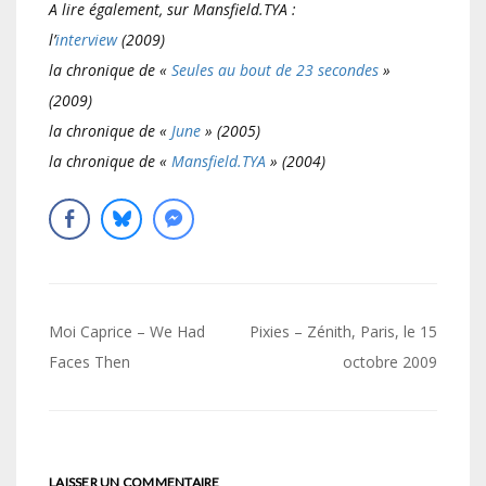
A lire également, sur Mansfield.TYA :
l’
interview
(2009)
la chronique de «
Seules au bout de 23 secondes
»
(2009)
la chronique de «
June
» (2005)
la chronique de «
Mansfield.TYA
» (2004)
Navigation
Moi Caprice – We Had
Pixies – Zénith, Paris, le 15
de
Faces Then
octobre 2009
l’article
LAISSER UN COMMENTAIRE