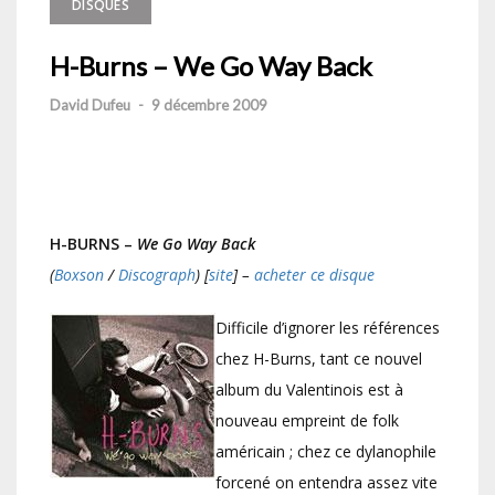
DISQUES
H-Burns – We Go Way Back
David Dufeu
-
9 décembre 2009
H-BURNS –
We Go Way Back
(
Boxson
/
Discograph
) [
site
] –
acheter ce disque
Difficile d’ignorer les références
chez H-Burns, tant ce nouvel
album du Valentinois est à
nouveau empreint de folk
américain ; chez ce dylanophile
forcené on entendra assez vite