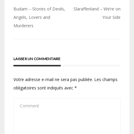
Navigation
Budam – Stories of Devils,
Slaraffenland – We’re on
de
Angels, Lovers and
Your Side
Murderers
l’article
LAISSER UN COMMENTAIRE
Votre adresse e-mail ne sera pas publiée.
Les champs
obligatoires sont indiqués avec
*