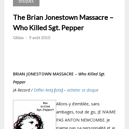
DISQUES
The Brian Jonestown Massacre –
Who Killed Sgt. Pepper
Gildas
-
9 août 2010
BRIAN JONESTOWN MASSACRE –
Who Killed Sgt.
Pepper
(A Record /
Differ-Ant
) [
site
] –
acheter ce disque
Allons-y d’emblée, sans
ambages, tout de go, JE N’AIME
PAS ANTON NEWCOMBE. Je
n’aime pas sa personnalité et je