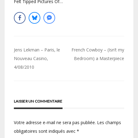
Felt Tipped Pictures Of…
Navigation
Jens Lekman – Paris, le
French Cowboy – (Isn’t my
de
Nouveau Casino,
Bedroom) a Masterpiece
4/08/2010
l’article
LAISSER UN COMMENTAIRE
Votre adresse e-mail ne sera pas publiée.
Les champs
obligatoires sont indiqués avec
*